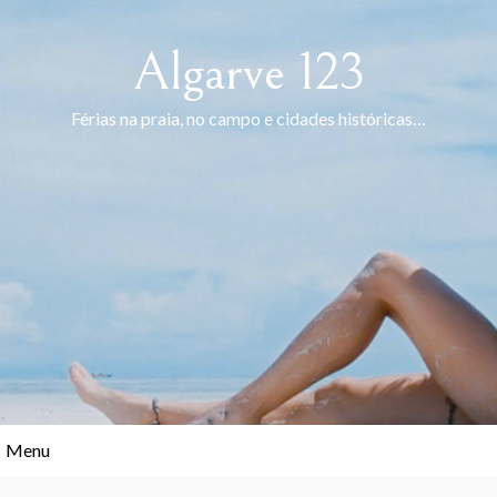
Skip
to
Algarve 123
content
Férias na praia, no campo e cidades históricas…
Menu