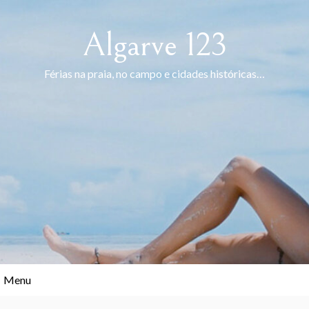
Skip
to
Algarve 123
content
Férias na praia, no campo e cidades históricas…
Menu