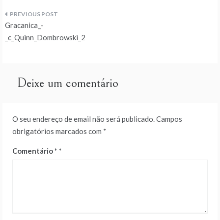
Navegação
Gracanica_-
de
_c_Quinn_Dombrowski_2
artigos
Deixe um comentário
O seu endereço de email não será publicado.
Campos
obrigatórios marcados com
*
Comentário
*