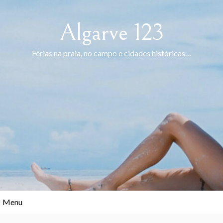
Skip
to
Algarve 123
content
Férias na praia, no campo e cidades históricas…
Menu