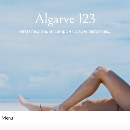
Skip
to
Algarve 123
content
Férias na praia, no campo e cidades históricas…
Menu