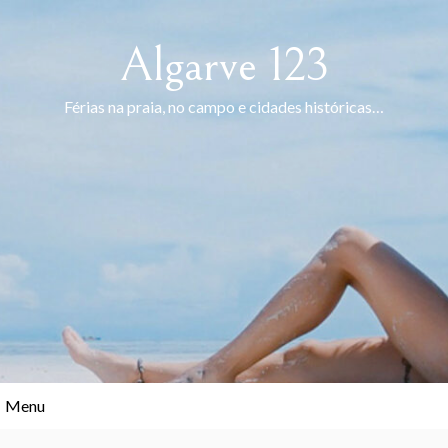
Skip
to
Algarve 123
content
Férias na praia, no campo e cidades históricas…
Menu