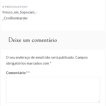
Navegação
fresco_em_Sopocani_-
de
_CrniBombarder
artigos
Deixe um comentário
O seu endereço de email não será publicado.
Campos
obrigatórios marcados com
*
Comentário
*