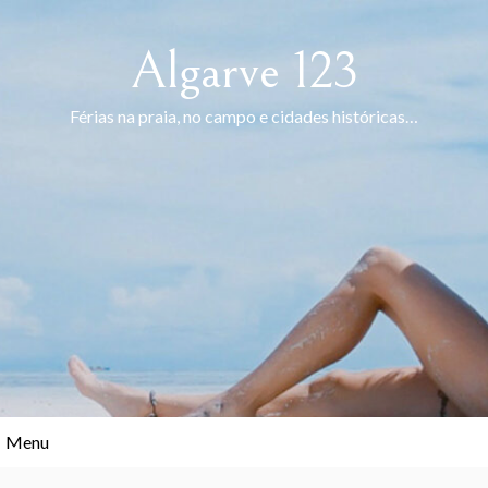
Skip
to
Algarve 123
content
Férias na praia, no campo e cidades históricas…
Menu