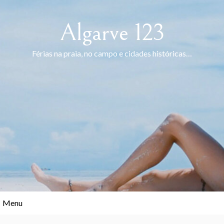
Skip
to
Algarve 123
content
Férias na praia, no campo e cidades históricas…
Menu