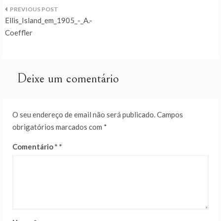
Navegação
Ellis_Island_em_1905_-_A.-
de
Coeffler
artigos
Deixe um comentário
O seu endereço de email não será publicado.
Campos
obrigatórios marcados com
*
Comentário
*