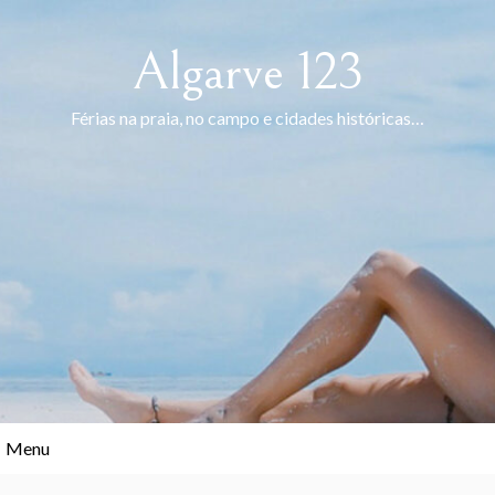
Skip
to
Algarve 123
content
Férias na praia, no campo e cidades históricas…
Menu