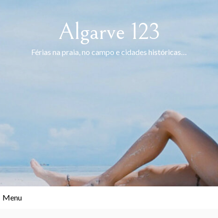
Skip
to
Algarve 123
content
Férias na praia, no campo e cidades históricas…
Menu