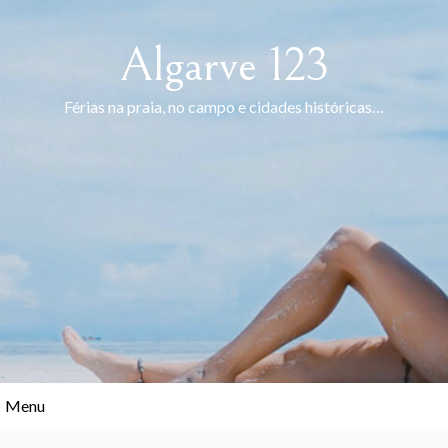
Skip
to
Algarve 123
content
Férias na praia, no campo e cidades históricas…
Menu