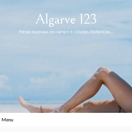
Skip
to
Algarve 123
content
Férias na praia, no campo e cidades históricas…
Menu