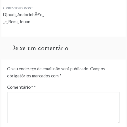
Navegação
Djoudj_AndorinhÃ£o_-
de
_c_Remi_Jouan
artigos
Deixe um comentário
O seu endereço de email não será publicado.
Campos
obrigatórios marcados com
*
Comentário
*