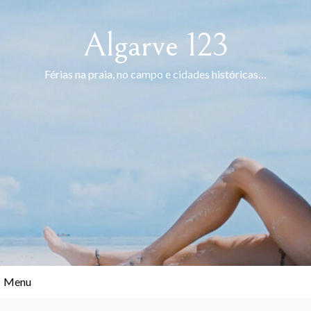
Skip
to
Algarve 123
content
Férias na praia, no campo e cidades históricas…
Menu