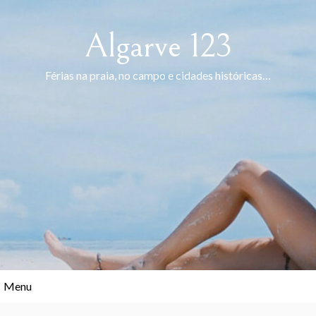
Skip
to
Algarve 123
content
Férias na praia, no campo e cidades históricas…
Menu