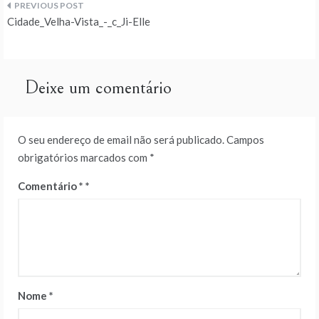
Navegação
Cidade_Velha-Vista_-_c_Ji-Elle
de
artigos
Deixe um comentário
O seu endereço de email não será publicado.
Campos
obrigatórios marcados com
*
Comentário
*
Nome
*