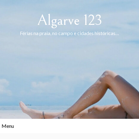
Skip
to
Algarve 123
content
Férias na praia, no campo e cidades históricas…
Menu