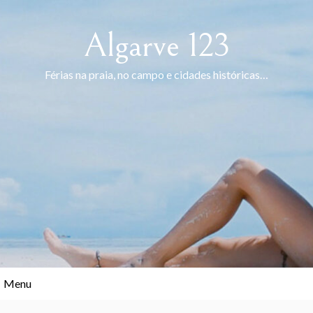
Skip
to
Algarve 123
content
Férias na praia, no campo e cidades históricas…
Menu