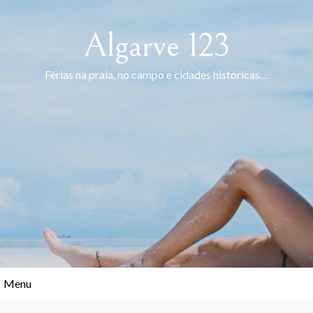
Skip
to
Algarve 123
content
Férias na praia, no campo e cidades históricas…
Menu