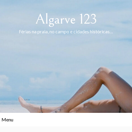
Skip
to
Algarve 123
content
Férias na praia, no campo e cidades históricas…
Menu