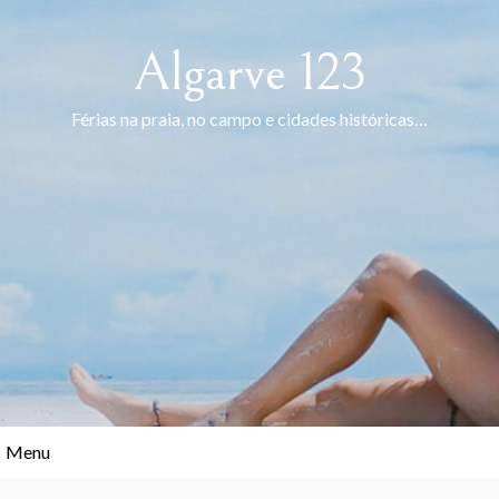
Skip
to
Algarve 123
content
Férias na praia, no campo e cidades históricas…
Menu