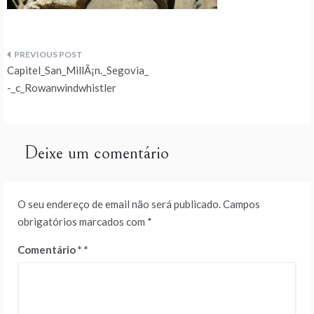
Navegação
Capitel_San_MillÃ¡n._Segovia_
de
-_c_Rowanwindwhistler
artigos
Deixe um comentário
O seu endereço de email não será publicado.
Campos
obrigatórios marcados com
*
Comentário
*