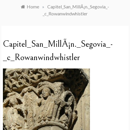
Home
»
Capitel_San_MillÃ¡n._Segovia_-
_c_Rowanwindwhistler
Capitel_San_MillÃ¡n._Segovia_-
_c_Rowanwindwhistler