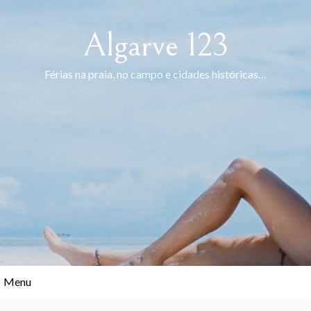
Skip
to
Algarve 123
content
Férias na praia, no campo e cidades históricas…
Menu