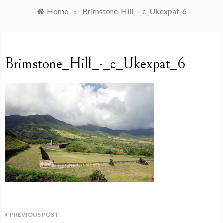
Home
»
Brimstone_Hill_-_c_Ukexpat_6
Brimstone_Hill_-_c_Ukexpat_6
Navegação