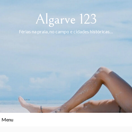
Skip
to
Algarve 123
content
Férias na praia, no campo e cidades históricas…
Menu