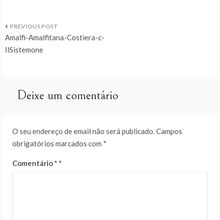
Navegação
Amalfi-Amalfitana-Costiera-c-
de
IlSistemone
artigos
Deixe um comentário
O seu endereço de email não será publicado.
Campos
obrigatórios marcados com
*
Comentário
*