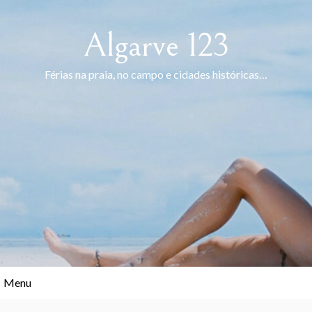
Skip
to
Algarve 123
content
Férias na praia, no campo e cidades históricas…
Menu