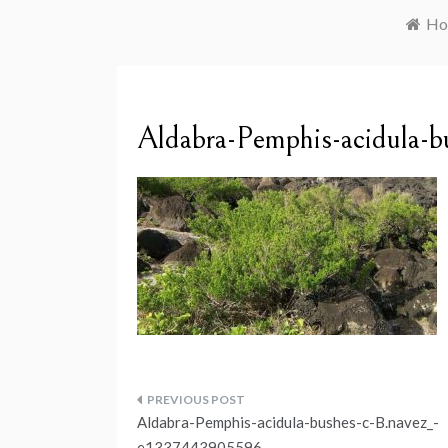
Ho
Aldabra-Pemphis-acidula-
Navegação
Aldabra-Pemphis-acidula-bushes-c-B.navez_-
e1337443905596