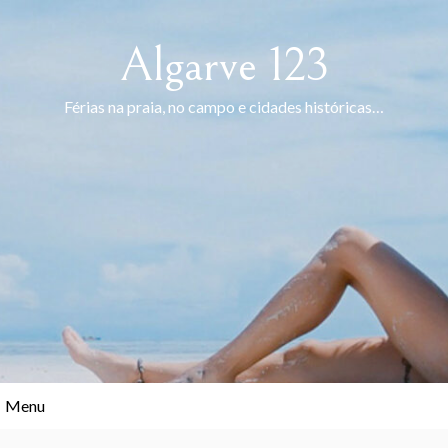
Skip
to
Algarve 123
content
Férias na praia, no campo e cidades históricas…
Menu