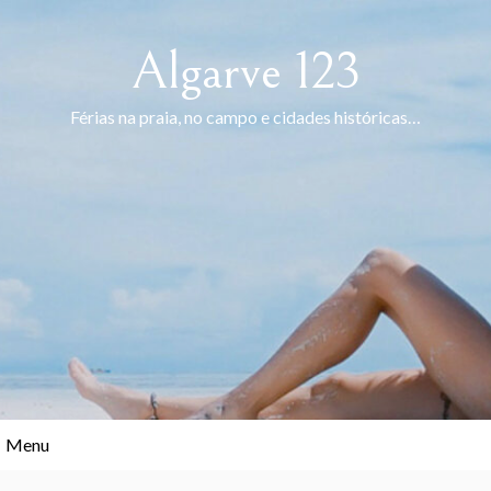
Skip
to
Algarve 123
content
Férias na praia, no campo e cidades históricas…
Menu