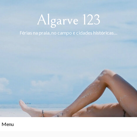
Skip
to
Algarve 123
content
Férias na praia, no campo e cidades históricas…
Menu