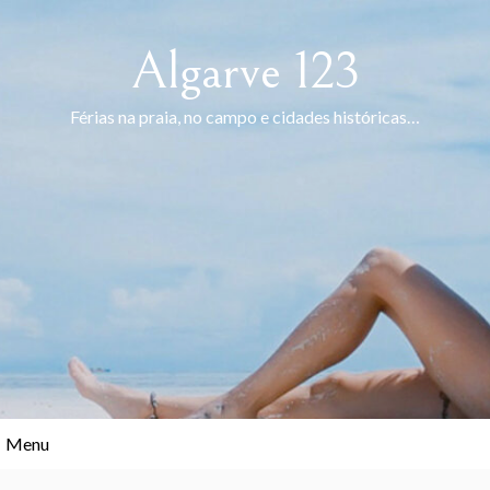
Skip
to
Algarve 123
content
Férias na praia, no campo e cidades históricas…
Menu