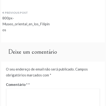
Navegação
800px-
de
Museo_oriental_en_los_Filipin
os
artigos
Deixe um comentário
O seu endereço de email não será publicado.
Campos
obrigatórios marcados com
*
Comentário
*