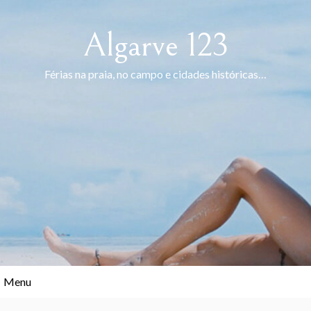
Skip
to
Algarve 123
content
Férias na praia, no campo e cidades históricas…
Menu