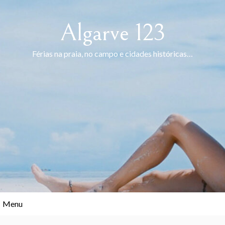
Skip
to
Algarve 123
content
Férias na praia, no campo e cidades históricas…
Menu