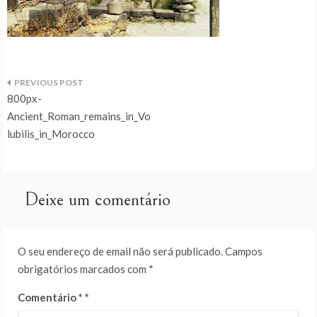
Navegação
800px-
de
Ancient_Roman_remains_in_Vo
lubilis_in_Morocco
artigos
Deixe um comentário
O seu endereço de email não será publicado.
Campos
obrigatórios marcados com
*
Comentário
*