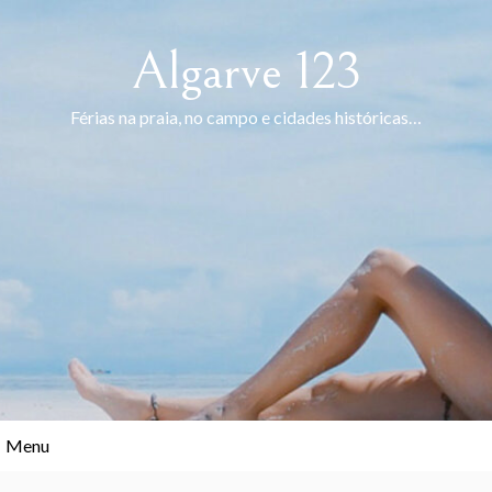
Skip
to
Algarve 123
content
Férias na praia, no campo e cidades históricas…
Menu