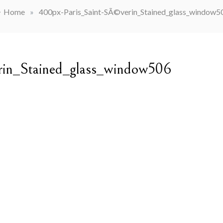
Home
»
400px-Paris_Saint-SÃ©verin_Stained_glass_window5
rin_Stained_glass_window506